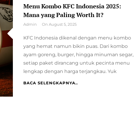
Menu Kombo KFC Indonesia 2025:
Mana yang Paling Worth It?
By
Admin
On
August 5, 2025
KFC Indonesia dikenal dengan menu kombo
yang hemat namun bikin puas. Dari kombo
ayam goreng, burger, hingga minuman segar,
setiap paket dirancang untuk pecinta menu
lengkap dengan harga terjangkau. Yuk
MENU
BACA SELENGKAPNYA..
KOMBO
KFC
INDONESIA
2025:
MANA
YANG
PALING
WORTH