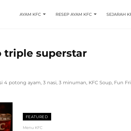
AYAM KFC
RESEP AYAM KFC
SEJARAH K
triple superstar
si 4 potong ayam, 3 nasi, 3 minuman, KFC Soup, Fun Fr
FEATURED
Categories
Menu KFC