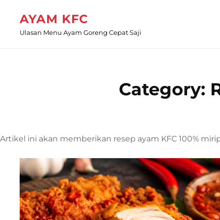
Skip
AYAM KFC
to
Ulasan Menu Ayam Goreng Cepat Saji
content
Category:
Artikel ini akan memberikan resep ayam KFC 100% mirip