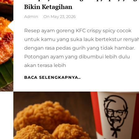
Bikin Ketagihan
By
Admin
On
May 23, 2026
Resep ayam goreng KFC crispy spicy cocok
untuk kamu yang suka lauk bertekstur renya
dengan rasa pedas gurih yang tidak hambar.
Potongan ayam yang dibumbui lebih dulu
akan terasa lebih
RESEP
BACA SELENGKAPNYA..
AYAM
GORENG
CRISPY
SPICY
YANG
BIKIN
KETAGIHAN