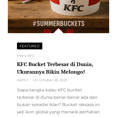
FEATURED
Categories
Menu KFC
KFC Bucket Terbesar di Dunia,
Ukurannya Bikin Melongo!
By
Admin
On
October 28, 2025
Siapa sangka kalau KFC bucket
terbesar di dunia benar-benar ada dan
bukan sekadar iklan? Bucket raksasa ini
jadi ikon global yang menarik perhatian